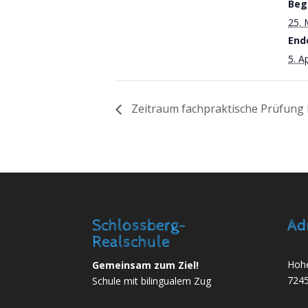
Beg
25. 
End
5. A
Zeitraum fachpraktische Prüfung 
Schlossberg-
Ad
Realschule
Hohe
Gemeinsam zum Ziel!
7245
Schule mit bilingualem Zug