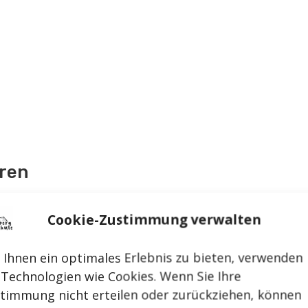
hren
ebsite den in § 10 Absatz 1 L-BGG beschriebenen A
Cookie-Zustimmung verwalten
le wenden und eine entsprechende Rückmeldung ge
r 4 dieser Erklärung.
Ihnen ein optimales Erlebnis zu bieten, verwenden
 Technologien wie Cookies. Wenn Sie Ihre
cht innerhalb der in § 8 Satz 1 L-BGG-DVO vorgeseh
timmung nicht erteilen oder zurückziehen, können
 Beauftragte der Landesregierung für die Belange