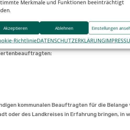
timmte Merkmale und Funktionen beeinträchtigt
en für die Belange von Menschen mit Behinderung
den.
-BGG beschriebenen Ombudsfunktion wenden.
Akzeptieren
Ablehnen
Einstellungen anse
ng für die Belange von Menschen mit Behinderungen
okie-Richtlinie
DATENSCHUTZERKLÄRUNG
IMPRESS
imone Fischer
dertenbeauftragten:
tändigen kommunalen Beauftragten für die Belang
adt oder des Landkreises in Erfahrung bringen, in