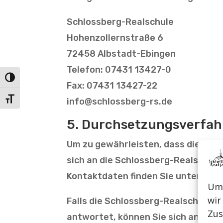
Schlossberg-Realschule
Hohenzollernstraße 6
72458 Albstadt-Ebingen
Telefon: 07431 13427-0
Umschalten auf hohe Kontraste
Fax: 07431 13427-22
Schrift vergrößern
info@schlossberg-rs.de
5. Durchsetzungs­verfa
Um zu gewährleisten, dass diese W
sich an die Schlossberg-Realschu
Kontaktdaten finden Sie unter Ziffe
Um 
wir
Falls die Schlossberg-Realschule ni
Zus
antwortet, können Sie sich an die