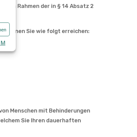
en im Rahmen der in § 14 Absatz 2
hen
 können Sie wie folgt erreichen:
UM
e von Menschen mit Behinderungen
 welchem Sie Ihren dauerhaften