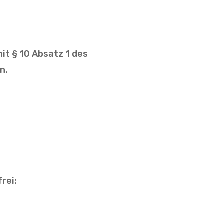
it § 10 Absatz 1 des
n.
rei: