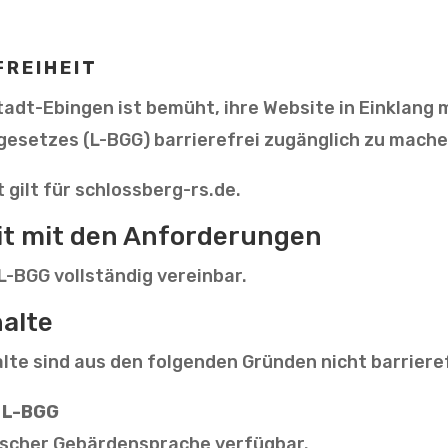
FREIHEIT
adt-Ebingen ist bemüht, ihre Website in Einklang m
esetzes (L-BGG) barrierefrei zugänglich zu mache
 gilt für schlossberg-rs.de.
eit mit den Anforderungen
 L-BGG vollständig vereinbar.
halte
te sind aus den folgenden Gründen nicht barrieref
1 L-BGG
utscher Gebärdensprache verfügbar.