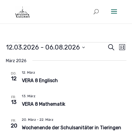
Veranstaltungen
Ver
Veranstal
12.03.2026
 - 
06.08.2026
Suche
Liste
Suche
An
Datum
und
Nav
Ansichten
März 2026
wählen.
Navigatio
12. März
DO.
12
VERA 8 Englisch
13. März
FR.
13
VERA 8 Mathematik
20. März
-
22. März
FR.
20
Wochenende der Schulsanitäter in Tieringen