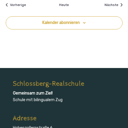
Veranstaltungen
Veran
Vorherige
Heute
Nächste
Kalender abonnieren
Schlossberg-Realschule
Gemeinsam zum Ziel!
Schule mit bilingualem Zug
Adresse
Hohenzollernstraße 6