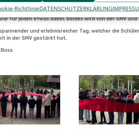
okie-Richtlinie
DATENSCHUTZERKLÄRUNG
IMPRESS
 Frühstück, es gab Selbstgebackenes und Brezeln. Auc
war für jeden etwas dabei. Beides wird von der SMV und 
 spannender und erlebnisreicher Tag, welcher die Schül
it in der SMV gestärkt hat.
a Boss