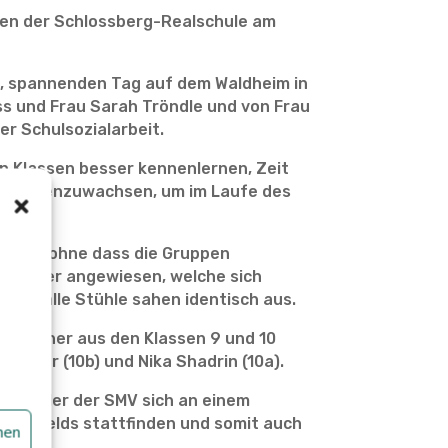
sen der Schlossberg-Realschule am
n, spannenden Tag auf dem Waldheim in
ss und Frau Sarah Tröndle und von Frau
r Schulsozialarbeit.
en Klassen besser kennenlernen, Zeit
 zusammenzuwachsen, um im Laufe des
talten, ohne dass die Gruppen
sprecher angewiesen, welche sich
ezu alle Stühle sahen identisch aus.
sprecher aus den Klassen 9 und 10
 Tumar (10b) und Nika Shadrin (10a).
d Schüler der SMV sich an einem
n Umfelds stattfinden und somit auch
hen