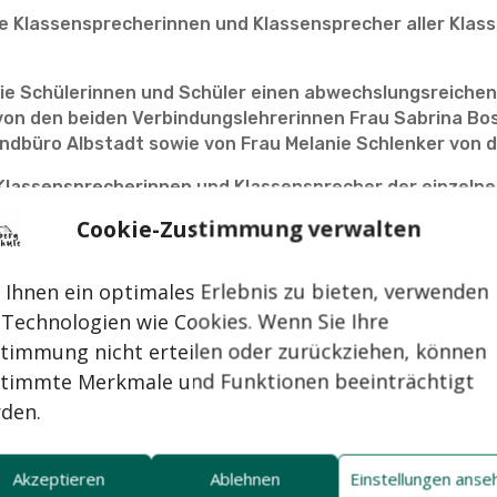
e Klassensprecherinnen und Klassensprecher aller Klas
ie Schülerinnen und Schüler einen abwechslungsreiche
 von den beiden Verbindungslehrerinnen Frau Sabrina Bo
büro Albstadt sowie von Frau Melanie Schlenker von de
e Klassensprecherinnen und Klassensprecher der einzeln
von erlebnispädagogischen Elementen lernen, als Team
Cookie-Zustimmung verwalten
iten zu können.
zum Beispiel jeweils einen Stuhl in derselben Weise ges
Ihnen ein optimales Erlebnis zu bieten, verwenden
 auf die Erläuterungen und Anweisungen ihrer Gruppen
 Technologien wie Cookies. Wenn Sie Ihre
afen. Die Endergebnisse konnten sich sehen lassen – nah
timmung nicht erteilen oder zurückziehen, können
nn auch die Wahl der Schülersprecherinnen und Schüler
timmte Merkmale und Funktionen beeinträchtigt
uljahr statt. Gewählt wurden Alesia Barbera (10b), Akash
den.
ngen als Lernort ausgewählt, damit die Schülerinnen un
nnten und der Tag außerhalb des gewohnten schulische
Akzeptieren
Ablehnen
Einstellungen anse
konnte.