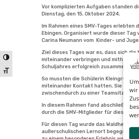
Vor komplizierten Aufgaben standen di
Dienstag, den 15. Oktober 2024.
Im Rahmen eines SMV-Tages erlebten d
Ebingen. Organisiert wurde dieser Tag
Carina Neumann vom Kinder- und Jugend
Ziel dieses Tages war es, dass sich di
Umschalten auf hohe Kontraste
miteinander verbringen und mithilfe 
Schuljahres erfolgreich zusammenarbe
Schrift vergrößern
So mussten die Schülerin Kleingruppen 
Um 
miteinander Kontakt hatten. Sie waren
wir
zwischendurch zu einer Teamsitzung tr
Zus
In diesem Rahmen fand abschließend da
bes
durch die SMV-Mitglieder für dieses Sch
wer
Für diesen Tag wurde das Waldheim Ebi
außerschulischen Lernort begegnen ko
zu einem besonderen Erlebnis werden 