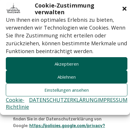
Cookies oder in den Zugriff auf Informationen in
Cookie-Zustimmung
Ihr Endgerät eingewilligt haben
verwalten
Um Ihnen ein optimales Erlebnis zu bieten,
Empfänger der Daten:
Google Ireland Limited
verwenden wir Technologien wie Cookies. Wenn
(„Google“), Gordon House, Barrow Street, Dublin 4,
Irland
Sie Ihre Zustimmung nicht erteilen oder
zurückziehen, können bestimmte Merkmale und
Datenübermittlung in Drittländer:
USA. Die
Funktionen beeinträchtigt werden.
Datenübertragung in die USA wird auf die
Standardvertragsklauseln der EU-Kommission
Akzeptieren
gestützt. Details finden Sie hier:
https://privacy.google.com/businesses/gdprcontr
Ablehnen
ollerterms/
und
https://privacy.google.com/businesses/gdprcontr
Einstellungen ansehen
ollerterms/sccs/
.
Cookie-
DATENSCHUTZERKLÄRUNG
IMPRESSUM
Speicherdauer:
18 Monate
Richtlinie
Mehr Informationen zum Umgang mit Nutzerdaten
finden Sie in der Datenschutzerklärung von
Google:
https://policies.google.com/privacy?